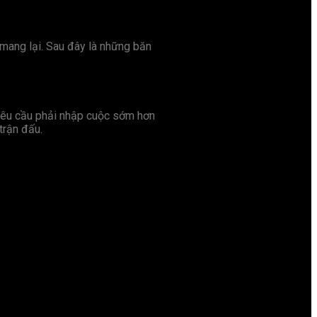
ó mang lại. Sau đây là những băn
 yêu cầu phải nhập cuộc sớm hơn
trận đấu.