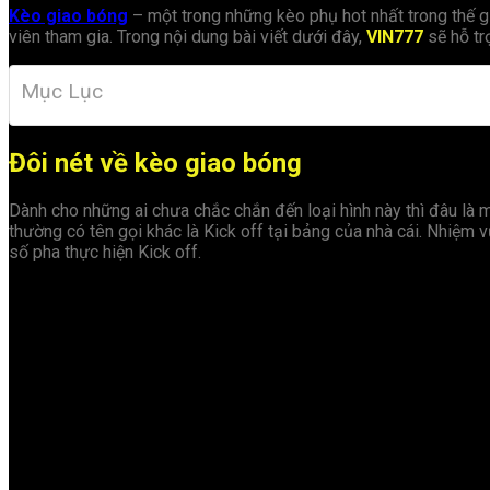
Kèo giao bóng
– một trong những kèo phụ hot nhất trong thế g
viên tham gia. Trong nội dung bài viết dưới đây,
VIN777
sẽ hỗ tr
Mục Lục
Đôi nét về kèo giao bóng
Dành cho những ai chưa chắc chắn đến loại hình này thì đâu là 
thường có tên gọi khác là Kick off tại bảng của nhà cái. Nhiệm
số pha thực hiện Kick off.