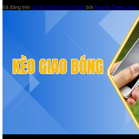
Đã đăng trên
02/06/2025
16/07/2025
bởi
Nguyễn Thành Công