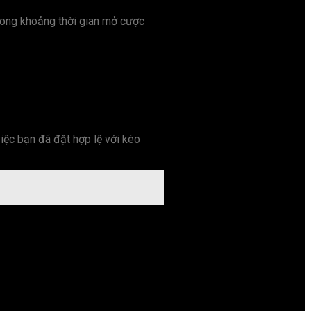
Trong khoảng thời gian mở cược
iệc bạn đã đặt hợp lệ với kèo