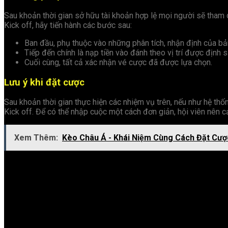
Sau khoản thời gian sở hữu tài khoản hợp lệ mọi người sẽ tha
Kick off, hãy tiến hành các bước sau:
Ban đầu, phụ thuộc vào những phân tích, nhận định của bản
Tiếp đến chính là nạp tiền vào đánh theo vị trí được định s
Cuối cùng, tất cả xác nhận vé cược đã được lựa chọn.
Lưu ý khi đặt cược
Sau khoản thời gian thực hiện các nhiệm vụ trên, nếu như hệ th
Kick off. Để có thể nhập cuộc một cách đơn giản, hội viên nên 
Xem Thêm:
Kèo Châu Á - Khái Niệm Cùng Cách Đặt Cượ