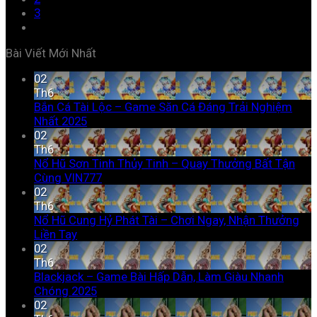
3
Bài Viết Mới Nhất
02
Th6
Bắn Cá Tài Lộc – Game Săn Cá Đáng Trải Nghiệm
Nhất 2025
02
Th6
Nổ Hũ Sơn Tinh Thủy Tinh – Quay Thưởng Bất Tận
Cùng VIN777
02
Th6
Nổ Hũ Cung Hỷ Phát Tài – Chơi Ngay, Nhận Thưởng
Liền Tay
02
Th6
Blackjack – Game Bài Hấp Dẫn, Làm Giàu Nhanh
Chóng 2025
02