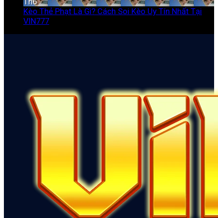
Th6
Kèo Thẻ Phạt Là Gì? Cách Soi Kèo Uy Tín Nhất Tại
VIN777