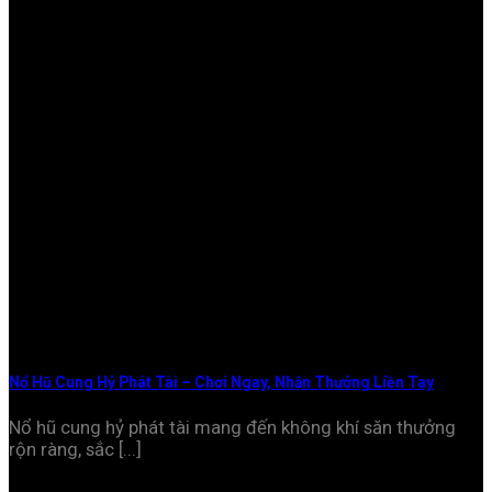
Nổ Hũ Cung Hỷ Phát Tài – Chơi Ngay, Nhận Thưởng Liền Tay
Nổ hũ cung hỷ phát tài mang đến không khí săn thưởng
rộn ràng, sắc [...]