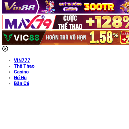
VIN777
Thể Thao
Casino
Nổ Hũ
Bắn Cá