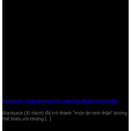
Blackjack – Game Bài Hấp Dẫn, Làm Giàu Nhanh Chóng 2025
Blackjack (Xì dách) đã trở thành “món ăn tinh thần” không
thể thiếu với những [...]