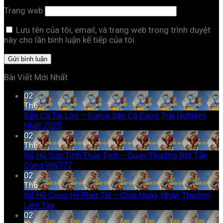
Trang web
Lưu tên của tôi, email, và trang web trong trình duyệt
này cho lần bình luận kế tiếp của tôi.
Bài Viết Mới Nhất
02
Th6
Bắn Cá Tài Lộc – Game Săn Cá Đáng Trải Nghiệm
Nhất 2025
02
Th6
Nổ Hũ Sơn Tinh Thủy Tinh – Quay Thưởng Bất Tận
Cùng VIN777
02
Th6
Nổ Hũ Cung Hỷ Phát Tài – Chơi Ngay, Nhận Thưởng
Liền Tay
02