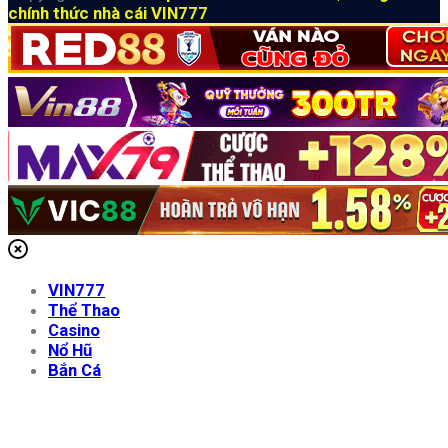
chính thức nhà cái VIN777
VIN777
Thể Thao
Casino
Nổ Hũ
Bắn Cá