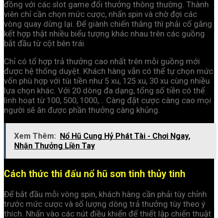
đồng với các slot game đổi thưởng thông thường. Thành
viên chỉ cần chọn mức cược, nhấn spin và chờ đợi các
vòng quay dừng lại. Để giành chiến thắng thì phải cố gắng
kết hợp thật nhiều biểu tượng khác nhau trên các guồng
bắt đầu từ cột bên trái.
Chỉ có tổ hợp trả thưởng cao nhất trên mỗi guồng mới
được hệ thống duyệt. Khách hàng vẫn có thể tự chọn mức
vốn phù hợp với túi tiền như 5 xu, 125 xu, 30 xu cùng nhiều
lựa chọn khác. Với 20 dòng đa dạng, tổng số tiền có thể
linh hoạt từ 100, 500, 1000,… Càng đặt cược càng cao mọi
người sẽ ăn được phần thưởng càng khủng.
Xem Thêm:
Nổ Hũ Cung Hỷ Phát Tài - Chơi Ngay,
Nhận Thưởng Liền Tay
Cách thức thi đấu nổ hũ sơn tinh thủy tinh
Để bắt đầu mỗi vòng spin, khách hàng cần phải tùy chỉnh
trước mức cược và số lượng dòng trả thưởng tùy theo ý
thích. Nhấn vào các nút điều khiển để thiết lập chiến thuật