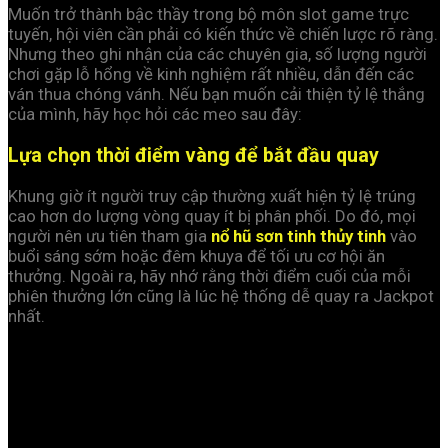
Muốn trở thành bậc thầy trong bộ môn slot game trực
tuyến, hội viên cần phải có kiến thức về chiến lược rõ ràng.
Nhưng theo ghi nhận của các chuyên gia, số lượng người
chơi gặp lỗ hổng về kinh nghiệm rất nhiều, dẫn đến các
ván thua chóng vánh. Nếu bạn muốn cải thiện tỷ lệ thắng
của mình, hãy học hỏi các meo sau đây:
Lựa chọn thời điểm vàng để bắt đầu quay
Khung giờ ít người truy cập thường xuất hiện tỷ lệ trúng
cao hơn do lượng vòng quay ít bị phân phối. Do đó, mọi
người nên ưu tiên tham gia
nổ hũ sơn tinh thủy tinh
vào
buổi sáng sớm hoặc đêm khuya để tối ưu cơ hội ăn
thưởng. Ngoài ra, hãy nhớ rằng thời điểm cuối của mỗi
phiên thưởng lớn cũng là lúc hệ thống dễ quay ra Jackpot
nhất.