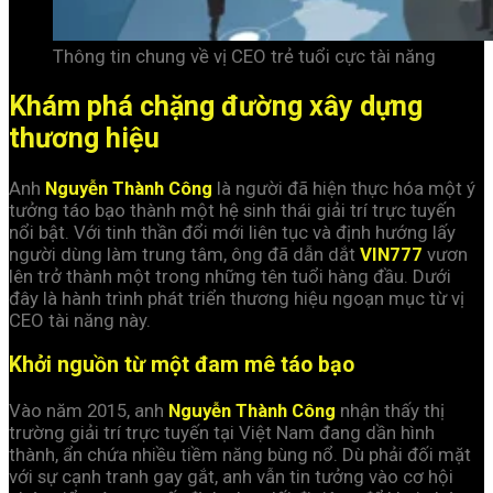
Thông tin chung về vị CEO trẻ tuổi cực tài năng
Khám phá chặng đường xây dựng
thương hiệu
Anh
Nguyễn Thành Công
là người đã hiện thực hóa một ý
tưởng táo bạo thành một hệ sinh thái giải trí trực tuyến
nổi bật. Với tinh thần đổi mới liên tục và định hướng lấy
người dùng làm trung tâm, ông đã dẫn dắt
VIN777
vươn
lên trở thành một trong những tên tuổi hàng đầu. Dưới
đây là hành trình phát triển thương hiệu ngoạn mục từ vị
CEO tài năng này.
Khởi nguồn từ một đam mê táo bạo
Vào năm 2015, anh
Nguyễn Thành Công
nhận thấy thị
trường giải trí trực tuyến tại Việt Nam đang dần hình
thành, ẩn chứa nhiều tiềm năng bùng nổ. Dù phải đối mặt
với sự cạnh tranh gay gắt, anh vẫn tin tưởng vào cơ hội