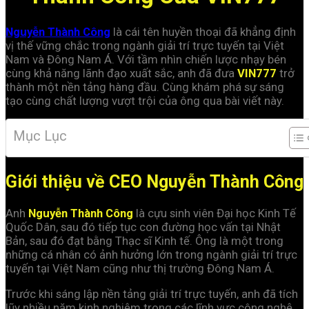
Nguyễn Thành Công
là cái tên huyền thoại đã khẳng định
vị thế vững chắc trong ngành giải trí trực tuyến tại Việt
Nam và Đông Nam Á. Với tầm nhìn chiến lược nhạy bén
cùng khả năng lãnh đạo xuất sắc, anh đã đưa
VIN777
trở
thành một nền tảng hàng đầu. Cùng khám phá sự sáng
tạo cùng chất lượng vượt trội của ông qua bài viết này.
Mục Lục
Giới thiệu về CEO Nguyễn Thành Công
Anh
Nguyễn Thành Công
là cựu sinh viên Đại học Kinh Tế
Quốc Dân, sau đó tiếp tục con đường học vấn tại Nhật
Bản, sau đó đạt bằng Thạc sĩ Kinh tế. Ông là một trong
những cá nhân có ảnh hưởng lớn trong ngành giải trí trực
tuyến tại Việt Nam cũng như thị trường Đông Nam Á.
Trước khi sáng lập nền tảng giải trí trực tuyến, anh đã tích
lũy nhiều năm kinh nghiệm trong các lĩnh vực công nghệ,