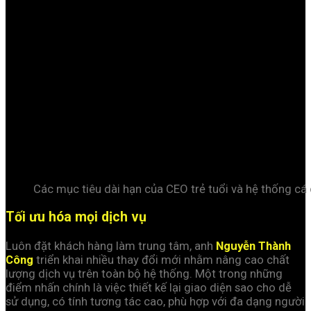
Các mục tiêu dài hạn của CEO trẻ tuổi và hệ thống cá
Tối ưu hóa mọi dịch vụ
Luôn đặt khách hàng làm trung tâm, anh
Nguyễn Thành
Công
triển khai nhiều thay đổi mới nhằm nâng cao chất
lượng dịch vụ trên toàn bộ hệ thống. Một trong những
điểm nhấn chính là việc thiết kế lại giao diện sao cho dễ
sử dụng, có tính tương tác cao, phù hợp với đa dạng người