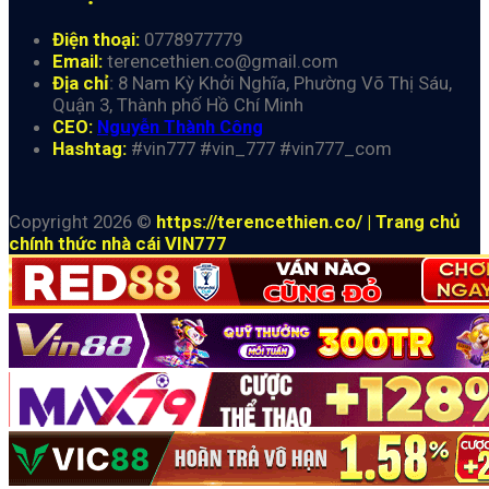
Điện thoại:
0778977779
Email:
terencethien.co@gmail.com
Địa chỉ
:
8 Nam Kỳ Khởi Nghĩa, Phường Võ Thị Sáu,
Quận 3, Thành phố Hồ Chí Minh
CEO:
Nguyễn Thành Công
Hashtag:
#vin777 #vin_777 #vin777_com
Copyright 2026 ©
https://terencethien.co/ | Trang chủ
chính thức nhà cái VIN777