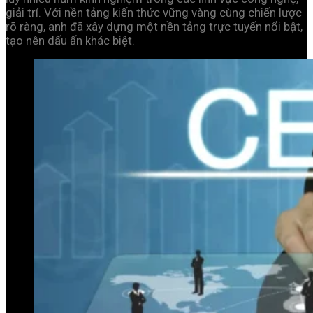
giải trí. Với nền tảng kiến thức vững vàng cùng chiến lược
rõ ràng, anh đã xây dựng một nền tảng trực tuyến nổi bật,
tạo nên dấu ấn khác biệt.