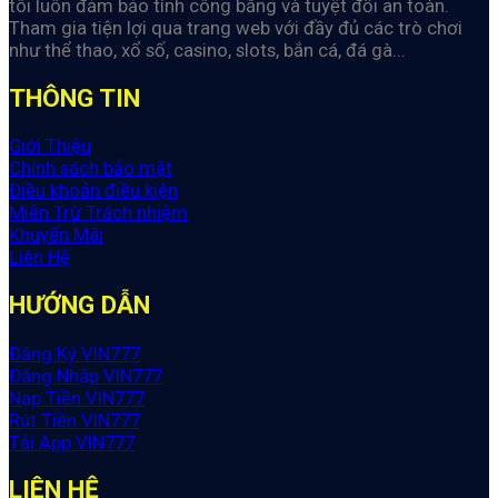
tôi luôn đảm bảo tính công bằng và tuyệt đối an toàn.
Tham gia tiện lợi qua trang web với đầy đủ các trò chơi
như thể thao, xổ số, casino, slots, bắn cá, đá gà...
THÔNG TIN
Giới Thiệu
Chính sách bảo mật
Điều khoản điều kiện
Miễn Trừ Trách nhiệm
Khuyến Mãi
Liên Hệ
HƯỚNG DẪN
Đăng Ký VIN777
Đăng Nhập VIN777
Nạp Tiền VIN777
Rút Tiền VIN777
Tải App VIN777
LIÊN HỆ