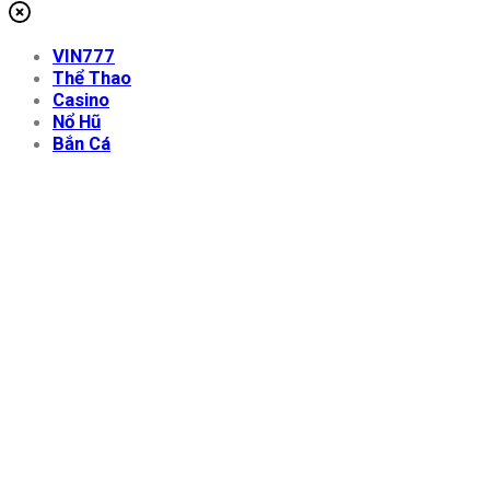
VIN777
Thể Thao
Casino
Nổ Hũ
Bắn Cá