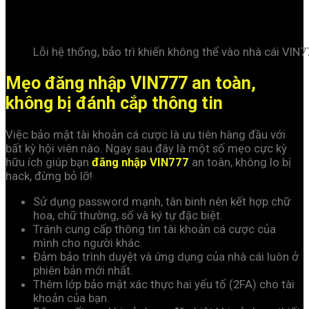
Lỗi hệ thống, bảo trì khiến không thể vào nhà cái VIN7
Mẹo đăng nhập VIN777 an toàn,
không bị đánh cắp thông tin
Việc bảo mật tài khoản cá cược là ưu tiên hàng đầu với
bất kỳ hội viên nào. Ngay sau đây là một số mẹo cực kỳ
hữu ích giúp bạn
đăng nhập VIN777
an toàn, không lo bị
hack, đừng bỏ lỡ!
Sử dụng password mạnh, tân binh nên kết hợp chữ
hoa, chữ thường, số và ký tự đặc biệt.
Tránh cung cấp thông tin tài khoản cá cược của
mình cho người khác.
Đảm bảo trình duyệt và ứng dụng của nhà cái luôn ở
phiên bản mới nhất.
Thêm lớp bảo mật xác thực hai yếu tố (2FA) cho tài
khoản của bạn.