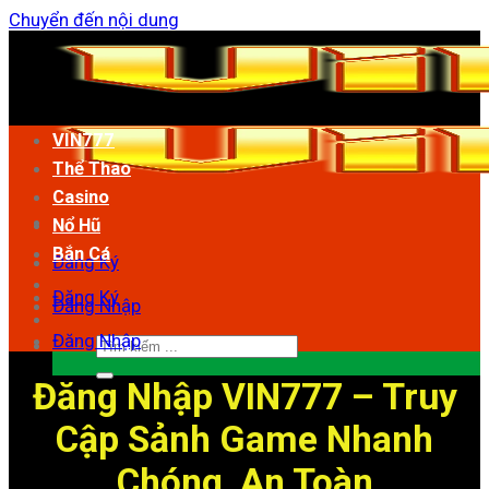
Chuyển đến nội dung
VIN777
Thể Thao
Casino
Nổ Hũ
Bắn Cá
Đăng Ký
Đăng Ký
Đăng Nhập
Đăng Nhập
Đăng Nhập VIN777 – Truy
Cập Sảnh Game Nhanh
Chóng, An Toàn