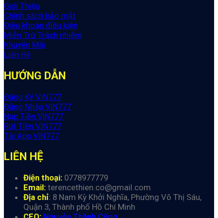
Giới Thiệu
Chính sách bảo mật
Điều khoản điều kiện
Miễn Trừ Trách nhiệm
Khuyến Mãi
Liên Hệ
HƯỚNG DẪN
Đăng Ký VIN777
Đăng Nhập VIN777
Nạp Tiền VIN777
Rút Tiền VIN777
Tải App VIN777
LIÊN HỆ
Điện thoại:
0778977779
Email:
terencethien.co@gmail.com
Địa chỉ
:
8 Nam Kỳ Khởi Nghĩa, Phường Võ Thị Sáu,
Quận 3, Thành phố Hồ Chí Minh
CEO:
Nguyễn Thành Công