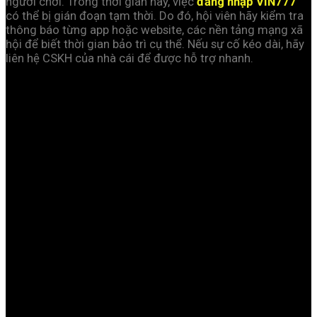
người chơi. Trong thời gian này, việc
đăng nhập VIN777
có thể bị gián đoạn tạm thời. Do đó, hội viên hãy kiểm tra
thông báo từng app hoặc website, các nền tảng mạng xã
hội để biết thời gian bảo trì cụ thể. Nếu sự cố kéo dài, hãy
liên hệ CSKH của nhà cái để được hỗ trợ nhanh.