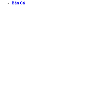
Bắn Cá