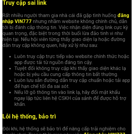
Truy cập sai link
Rất nhiều người tham gia nhà cái đã gặp tình huống
đăng
nhập VIN777
nhưng nhầm website không chính chủ, dẫn
tới bị đánh cắp thông tin. Việc nhận diện đúng link cực kỳ
quan trọng, đặc biệt trong thời buổi lừa đảo tinh vi như
hiện tại. Nếu hội viên từng thấy giao diện lạ hoặc đường
dẫn truy cập không quen, hãy xử lý như sau:
Luôn truy cập trực tiếp vào website chính thức hoặc
app được tải từ nguồn đáng tin cậy.
Tuyệt đối không truy cập khi thấy giao diện khác lạ
hoặc bị yêu cầu cung cấp thông tin bất thường.
Luôn lưu sẵn đường dẫn truy cập chuẩn hoặc tải app
để hạn chế tối đa sai sót.
Nếu lỡ gõ thông tin vào link lạ, hãy đổi mật khẩu
ngay lập tức liên hệ CSKH của sảnh để được hỗ trợ
khẩn.
Lỗi hệ thống, bảo trì
Đôi khi, hệ thống sẽ bảo trì để nâng cấp trải nghiệm cho