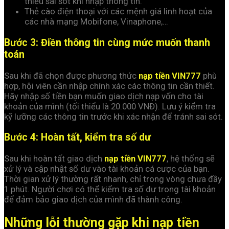
thiểu sai sót khi nhập thông tin.
Thẻ cào điện thoại với các mệnh giá linh hoạt của
các nhà mạng Mobifone, Vinaphone,…
Bước 3: Điền thông tin cùng mức muốn thanh
toán
Sau khi đã chọn được phương thức
nạp tiền VIN777
phù
hợp, hội viên cần nhập chính xác các thông tin cần thiết.
Hãy nhập số tiền bạn muốn giao dịch nạp vốn cho tài
khoản của mình (tối thiểu là 20.000 VNĐ). Lưu ý kiểm tra
kỹ lưỡng các thông tin trước khi xác nhận để tránh sai sót.
Bước 4: Hoàn tất, kiểm tra số dư
Sau khi hoàn tất giao dịch
nạp tiền VIN777
, hệ thống sẽ
xử lý và cập nhật số dư vào tài khoản cá cược của bạn.
Thời gian xử lý thường rất nhanh, chỉ trong vòng chưa đầy
1 phút. Người chơi có thể kiểm tra số dư trong tài khoản
để đảm bảo giao dịch của mình đã thành công.
Những lỗi thường gặp khi nạp tiền