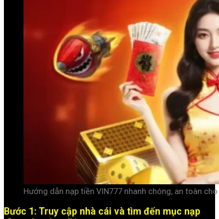
Hướng dẫn nạp tiền VIN777 nhanh chóng, an toàn cho 
Bước 1: Truy cập nhà cái và tìm đến mục nạp