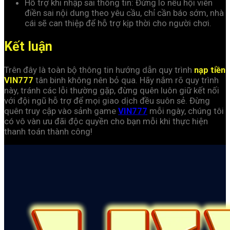
Hỗ trợ khi nhập sai thông tin: Đừng lo nếu hội viên
điền sai nội dung theo yêu cầu, chỉ cần báo sớm, nhà
cái sẽ can thiệp để hỗ trợ kịp thời cho người chơi.
Kết luận
Trên đây là toàn bộ thông tin hướng dẫn quy trình
nạp tiền
VIN777
tân binh không nên bỏ qua. Hãy nắm rõ quy trình
này, tránh các lỗi thường gặp, đừng quên luôn giữ kết nối
với đội ngũ hỗ trợ để mọi giao dịch đều suôn sẻ. Đừng
quên truy cập vào sảnh game
VIN777
mỗi ngày, chúng tôi
có vô vàn ưu đãi độc quyền cho bạn mỗi khi thực hiện
thanh toán thành công!