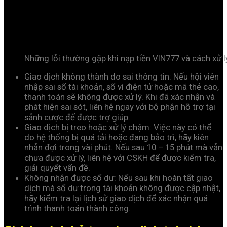
Những lỗi thường gặp khi nạp tiền VIN777 và cách xử 
Giao dịch không thành do sai thông tin: Nếu hội viên
nhập sai số tài khoản, số ví điện tử hoặc mã thẻ cao,
thanh toán sẽ không được xử lý. Khi đã xác nhận và
phát hiện sai sót, liên hệ ngay với bộ phận hỗ trợ tại
sảnh cược để được trợ giúp.
Giao dịch bị treo hoặc xử lý chậm: Việc này có thể
do hệ thống bị quá tải hoặc đang bảo trì, hãy kiên
nhẫn đợi trong vài phút. Nếu sau 10 – 15 phút mà vẫn
chưa được xử lý, liên hệ với CSKH để được kiểm tra,
giải quyết vấn đề.
Không nhận được số dư: Nếu sau khi hoàn tất giao
dịch mà số dư trong tài khoản không được cập nhật,
hãy kiểm tra lại lịch sử giao dịch để xác nhận quá
trình thanh toán thành công.