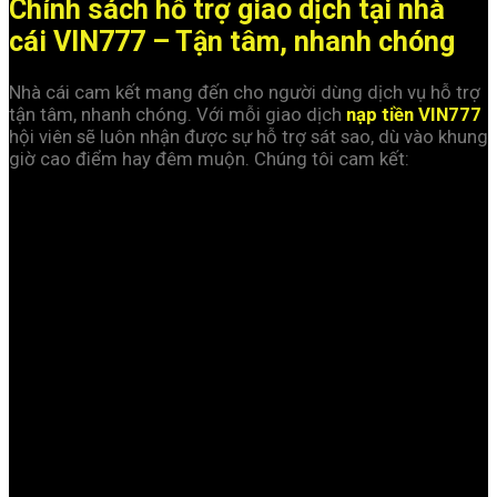
Chính sách hỗ trợ giao dịch tại nhà
cái VIN777 – Tận tâm, nhanh chóng
Nhà cái cam kết mang đến cho người dùng dịch vụ hỗ trợ
tận tâm, nhanh chóng. Với mỗi giao dịch
nạp tiền VIN777
hội viên sẽ luôn nhận được sự hỗ trợ sát sao, dù vào khung
giờ cao điểm hay đêm muộn. Chúng tôi cam kết: