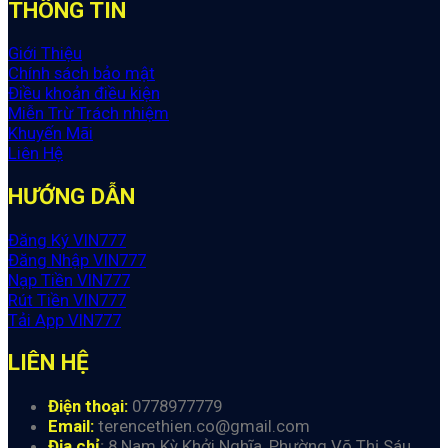
THÔNG TIN
Giới Thiệu
Chính sách bảo mật
Điều khoản điều kiện
Miễn Trừ Trách nhiệm
Khuyến Mãi
Liên Hệ
HƯỚNG DẪN
Đăng Ký VIN777
Đăng Nhập VIN777
Nạp Tiền VIN777
Rút Tiền VIN777
Tải App VIN777
LIÊN HỆ
Điện thoại:
0778977779
Email:
terencethien.co@gmail.com
Địa chỉ
:
8 Nam Kỳ Khởi Nghĩa, Phường Võ Thị Sáu,