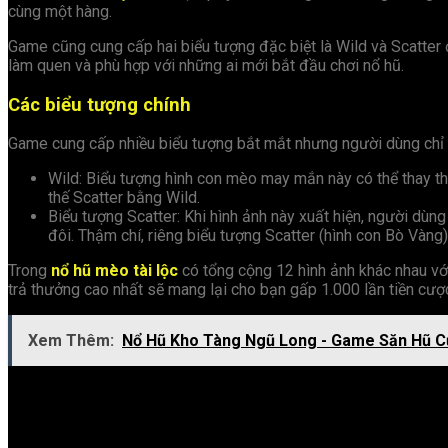
cùng một hàng.
Game cũng cung cấp hai biểu tượng đặc biệt là Wild và Scatter
làm quen và phù hợp với những ai mới bắt đầu chơi nổ hũ.
Các biểu tượng chính
Game cung cấp nhiều biểu tượng bắt mắt nhưng người dùng chỉ 
Wild: Biểu tượng hình con mèo may mắn này có thể thay thế
thế Scatter bằng Wild.
Biểu tượng Scatter: Khi hình ảnh này xuất hiện, người dù
đôi. Thậm chí, riêng biểu tượng Scatter (hình con Bò Vàng)
Trong
nổ hũ mèo tài lộc
có tổng cộng 12 hình ảnh khác nhau với 
trả thưởng cao nhất sẽ mang lại cho bạn gấp 1.000 lần tiền cư
Xem Thêm:
Nổ Hũ Kho Tàng Ngũ Long - Game Săn Hũ C