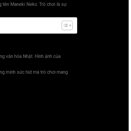
tên Maneki Neko. Trò chơi là sự
ong văn hóa Nhật. Hình ảnh của
ứng minh sức hút mà trò chơi mang