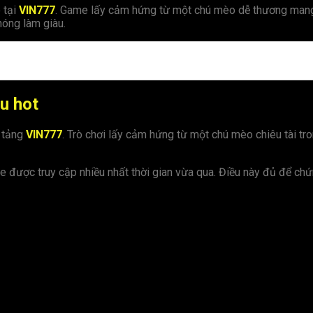
 tại
VIN777
. Game lấy cảm hứng từ một chú mèo dễ thương mang 
hóng làm giàu.
u hot
n tảng
VIN777
. Trò chơi lấy cảm hứng từ một chú mèo chiêu tài tr
 được truy cập nhiều nhất thời gian vừa qua. Điều này đủ để ch