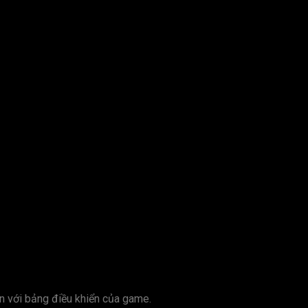
n với bảng điều khiển của game.