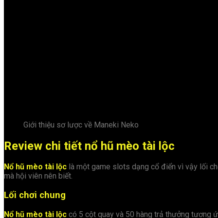
Giới thiệu sơ lược về Maneki Neko
Review chi tiết nổ hũ mèo tài lộc
Nổ hũ mèo tài lộc
là một game slots dạng cổ điển vì vậy lối c
mà hội viên nên biết.
Lối chơi chung
Nổ hũ mèo tài lộc
có 5 cột quay và 50 hàng trả thưởng tương ứn