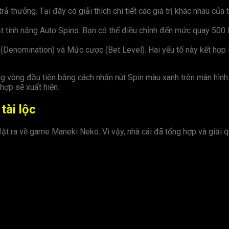
rả thưởng. Tại đây có giải thích chi tiết các giá trị khác nhau củ
oạt tính năng Auto Spins. Bạn có thể điều chỉnh đến mức quay 500
xu (Denomination) và Mức cược (Bet Level). Hai yếu tố này kết hợp 
ng vòng đầu tiên bằng cách nhấn nút Spin màu xanh trên màn hình
hợp sẽ xuất hiện.
tài lộc
đặt ra về game Maneki Neko. Vì vậy, nhà cái đã tổng hợp và giải