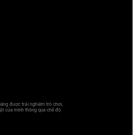
hàng được trải nghiệm trò chơi,
hật của mình thông qua chế độ